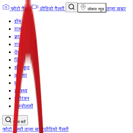
फोटो गैलरी
वीडियो गैलरी
ताज़ा खबर
लोकल न्यूज़
होम
राज्य
क्राइम
राजनीति
देश
विदेश
खेल कूद
करियर
धर्म
स्वास्थ्य
मनोरंजन
टैकनोलजी
खोज करें
फोटो गैलरी
ताज़ा खबर
वीडियो गैलरी