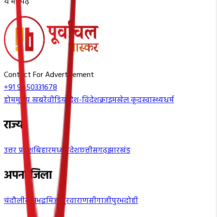
ये भी पढ़ें
Contact For Advertisement
+91 9450331678
होम
मुख्य खबरें
वीडियो
देश-विदेश
क्राइम
खेल कूद
स्वास्थ्य
धर्म
राज्य
उत्तर प्रदेश
बिहार
मध्यप्रदेश
छत्तीसगढ़
झारखंड
अपना जिला
चंदौली
सोनभद्र
मिर्जापुर
वाराणसी
गाजीपुर
भदोही